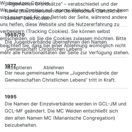
Wir benutzen Cookies
„Allgemeinen Grundsätze“ – verabschiedet und der
Wir nutzen Cookies auf unserer Website. Einige von ihnen
Name „Weltföderation der Gemeinschaft Christlichen
sind essenziell für den Betrieb der Seite, während andere
Lebens“ beschlossen.
uns helfen, diese Website und die Nutzererfahrung zu
verbessern (Tracking Cookies). Sie können selbst
1969/70
entscheiden, ob Sie die Cookies zulassen möchten. Bitte
Die Jugendverbände übernehmen den Namen
beachten Sie, dass bei einer Ablehnung womöglich nicht
„Gemeinschaft Christlichen Lebens“.
mehr alle Funktionalitäten der Seite zur Verfügung stehen.
1977
Akzeptieren
Ablehnen
Der neue gemeinsame Name „Jugendverbände der
Gemeinschaften Christlichen Lebens“ tritt in Kraft.
1995
Die Namen der Einzelverbände werden in GCL-JM und
GCL-MF geändert. Die MC Weiden entschließt sich
den alten Namen MC (Marianische Congregation)
beizubehalten.