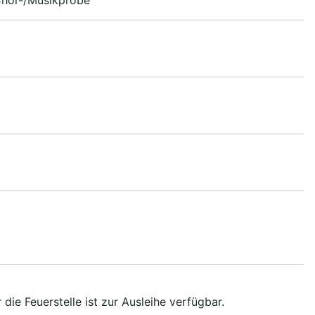
 Chor-/Musikprobe
 die Feuerstelle ist zur Ausleihe verfügbar.