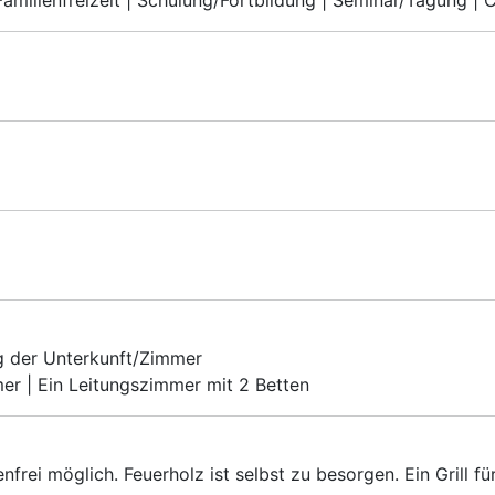
 Familienfreizeit | Schulung/Fortbildung | Seminar/Tagung |
g der Unterkunft/Zimmer
er | Ein Leitungszimmer mit 2 Betten
frei möglich. Feuerholz ist selbst zu besorgen. Ein Grill für