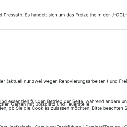
 Pressath. Es handelt sich um das Freizeitheim der J-GCL-
er (aktuell nur zwei wegen Renovierungsarbeiten!) und Freiz
ind essenziell für den Betrieb der Seite, während andere u
cker, Garten mit Bolzplatz und Feuerstelle.
den, ob Sie die Cookies zulassen möchten. Bitte beachten S